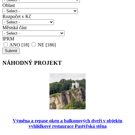
Oblast
Rozpočet v Kč
Městská část
IPRM
ANO [18]
NE [186]
NÁHODNÝ PROJEKT
Výměna a repase oken a balkonových dveří v objektu
vyhlídkové restaurace Pastýřská stěna