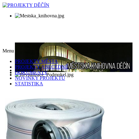
Menu
PROJEKTY MĚSTA
PROJEKTY ABECEDNĚ
DOKUMENTY
NOVINKY PROJEKTŮ
STATISTIKA