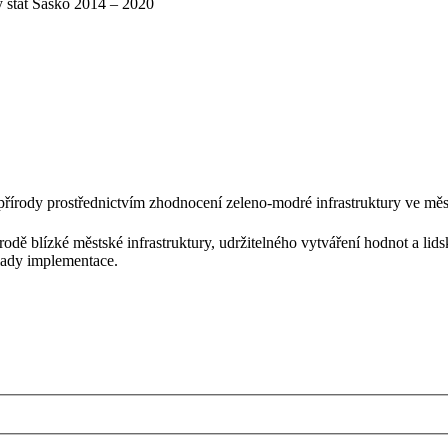
 stát Sasko 2014 – 2020
přírody prostřednictvím zhodnocení zeleno-modré infrastruktury ve měs
írodě blízké městské infrastruktury, udržitelného vytváření hodnot a li
lady implementace.