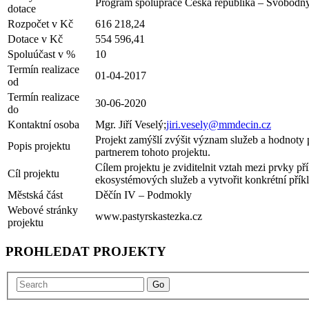
Program spolupráce Česká republika – Svobodný
dotace
Rozpočet v Kč
616 218,24
Dotace v Kč
554 596,41
Spoluúčast v %
10
Termín realizace
01-04-2017
od
Termín realizace
30-06-2020
do
Kontaktní osoba
Mgr. Jiří Veselý;
jiri.vesely@mmdecin.cz
Projekt zamýšlí zvýšit význam služeb a hodnoty 
Popis projektu
partnerem tohoto projektu.
Cílem projektu je zviditelnit vztah mezi prvky př
Cíl projektu
ekosystémových služeb a vytvořit konkrétní přík
Městská část
Děčín IV – Podmokly
Webové stránky
www.pastyrskastezka.cz
projektu
PROHLEDAT PROJEKTY
Go